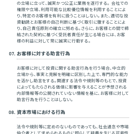
の立場に立って、誠実かつ公正に業務を遂行する。 会社での
権限や立場、利用可能な比較優位情報を利用することによ
り、特定のお客様を有利に扱うことはしない。また、適切な投
資勧誘とお客様の自己判断に基づく取引に徹することによ
り、自己責任原則の確立に努める。さらに、お客様との間で締
結された契約に基づく受託者責任が生じる場合には、お客
様の利益に対して常に誠実に行動する。
お客様に対する助言行為
お客様に対して投資に関する助言行為を行う場合、中立的
立場から、事実と見解を明確に区別した上で、専門的な能力
を活かし助言をする。関連する法令や規則等のもとで、投資
によってもたらされる価値に影響を与えることが予想される
内部情報等の公開されていない情報を基に、お客様に対して
助言行為を行うことはしない。
資本市場における行為
法令や規則等に定めのないものであっても、社会通念や市場
仲介者として求められるものに照らして疑義を生じる可能性