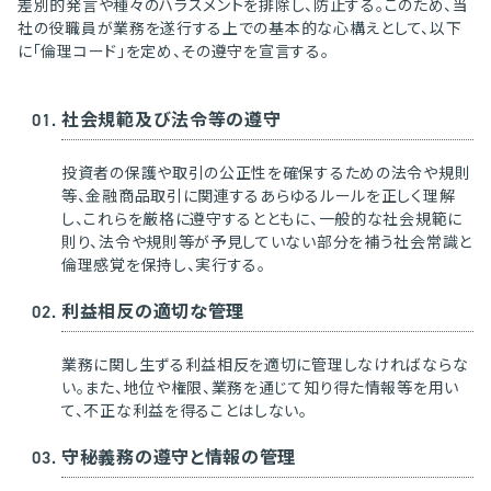
差別的発言や種々のハラスメントを排除し、防止する。このため、当
社の役職員が業務を遂行する上での基本的な心構えとして、以下
に「倫理コード」を定め、その遵守を宣言する。
社会規範及び法令等の遵守
投資者の保護や取引の公正性を確保するための法令や規則
等、金融商品取引に関連するあらゆるルールを正しく理解
し、これらを厳格に遵守するとともに、一般的な社会規範に
則り、法令や規則等が予見していない部分を補う社会常識と
倫理感覚を保持し、実行する。
利益相反の適切な管理
業務に関し生ずる利益相反を適切に管理しなければならな
い。また、地位や権限、業務を通じて知り得た情報等を用い
て、不正な利益を得ることはしない。
守秘義務の遵守と情報の管理