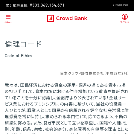
¥333,369,154,671
累計応募金額:
ENGLISH
倫理コード
Code of Ethics
日本クラウド証券株式会社（平成28年3月）
我々は、国民経済における資金の運用・調達の場である資本市場
の担い手として、資本市場における仲介機能という重責を負託され
ていることを十分に認識し、金融庁より公表されている「金融サー
ビス業におけるプリンシプル」の内容に基づいて、当社の役職員一
人ひとりが、職業人として国民から信頼される健全な社会常識と倫
理感覚を常に保持し、求められる専門性に対応できるよう、不断の
研鑚に努める。また、良き市民として互いを尊重し、国籍や人種、性
別、年齢、信条、宗教、社会的身分、身体障害の有無等を理由とした