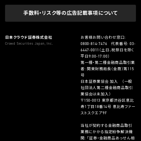
手数料・リスク等の広告記載事項について
日本クラウド証券株式会社
お客様お問い合わせ窓口:
Crowd Securities Japan, Inc.
0800-814-7476
代表番号:
03-
6447-0011
（土日、祝祭日を除く
平日9:00-17:00）
第一種・第二種金融商品取引業
者: 関東財務局長（金商）第115
号
日本証券業協会 加入 （一般
社団法人第二種金融商品取引
業協会は未加入）
〒150-0013 東京都渋谷区恵比
寿1丁目18番14号 恵比寿ファー
ストスクエア9F
当社が契約する金融商品取引
業務にかかる指定紛争解決機
関: 「証券・金融商品あっせん相