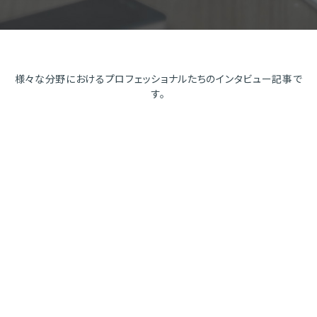
様々な分野におけるプロフェッショナルたちのインタビュー記事で
す。
カルフォルニア-ロ
米国の不動産ロー
サンゼルス市場の
ン市場を分析！
概観
David Trunzo
Douglas Funke
STI Wealth Management
Iceberg Real Estate
最高投資責任者
最高経営責任者