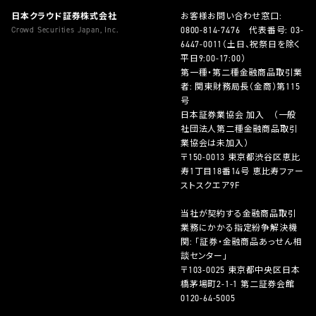
日本クラウド証券株式会社
お客様お問い合わせ窓口:
Crowd Securities Japan, Inc.
0800-814-7476
代表番号:
03-
6447-0011
（土日、祝祭日を除く
平日9:00-17:00）
第一種・第二種金融商品取引業
者: 関東財務局長（金商）第115
号
日本証券業協会 加入 （一般
社団法人第二種金融商品取引
業協会は未加入）
〒150-0013 東京都渋谷区恵比
寿1丁目18番14号 恵比寿ファー
ストスクエア9F
当社が契約する金融商品取引
業務にかかる指定紛争解決機
関: 「証券・金融商品あっせん相
談センター」
〒103-0025 東京都中央区日本
橋茅場町2-1-1 第二証券会館
0120-64-5005