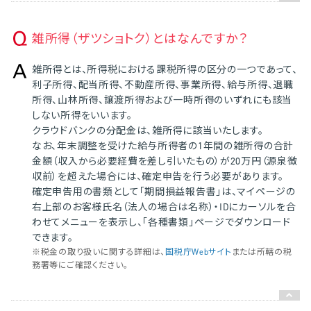
雑所得（ザツショトク）とはなんですか？
雑所得とは、所得税における課税所得の区分の一つであって、
利子所得、配当所得、不動産所得、事業所得、給与所得、退職
所得、山林所得、譲渡所得および一時所得のいずれにも該当
しない所得をいいます。
クラウドバンクの分配金は、雑所得に該当いたします。
なお、年末調整を受けた給与所得者の1年間の雑所得の合計
金額（収入から必要経費を差し引いたもの）が20万円（源泉徴
収前）を超えた場合には、確定申告を行う必要があります。
確定申告用の書類として「期間損益報告書」は、マイページの
右上部のお客様氏名（法人の場合は名称）・IDにカーソルを合
わせてメニューを表示し、「各種書類」ページでダウンロード
できます。
※税金の取り扱いに関する詳細は、
国税庁Webサイト
または所轄の税
務署等にご確認ください。