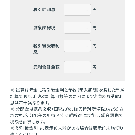
円
税引前利息
円
源泉所得税
円
税引後受取利
息
円
元利合計金額
※ 試算は元金に税引後金利と年数（預入期間）を乗じた単純
計算であり、利息の計算日数等の要因により実際のお受取利
息は若干異なります。
※ 分配金は源泉徴収（国税20％、復興特別所得税0.42％）さ
れますが、分配金の所得区分は雑所得に該当し、総合課税で
税額を計算します。
※ 税引後金利は、表示位未満がある場合は表示位未満切り
捨てとなります。