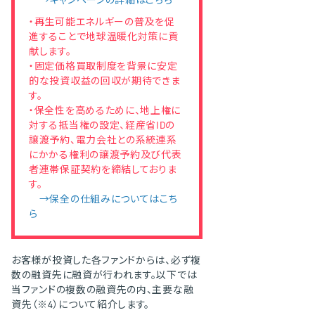
→キャンペーンの詳細はこちら
・再生可能エネルギーの普及を促
進することで地球温暖化対策に貢
献します。
・固定価格買取制度を背景に安定
的な投資収益の回収が期待できま
す。
・保全性を高めるために、地上権に
対する抵当権の設定、経産省IDの
譲渡予約、電力会社との系統連系
にかかる権利の譲渡予約及び代表
者連帯保証契約を締結しておりま
す。
→保全の仕組みについてはこち
ら
お客様が投資した各ファンドからは、必ず複
数の融資先に融資が行われます。以下では
当ファンドの複数の融資先の内、主要な融
資先（※4）について紹介します。