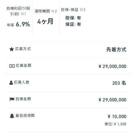
目標利回り(税
担保・保証
※3
運用期間
※2
引前)
※1
担保: 有
4ヶ月
6.9%
保証: 有
年率
応募方式
先着方式
応募金額
¥ 29,000,000
応募人数
203 名
目標金額
¥ 29,000,000
最低投資額
¥ 10,000
単位：¥ 1,000