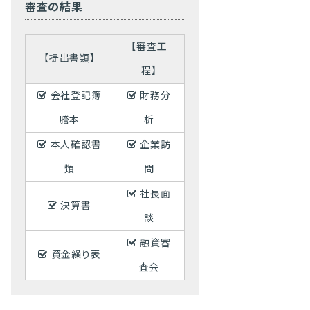
審査の結果
【審査工
【提出書類】
程】
会社登記簿
財務分
謄本
析
本人確認書
企業訪
類
問
社長面
決算書
談
融資審
資金繰り表
査会