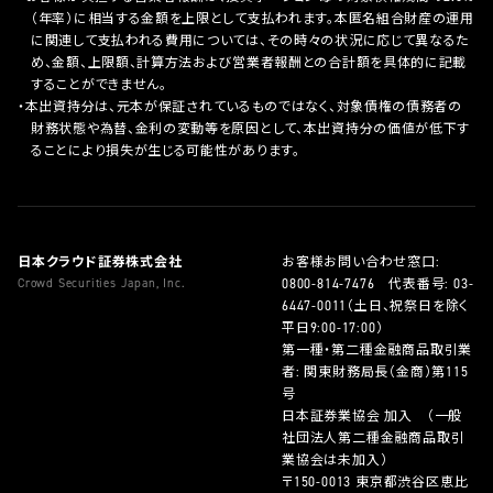
（年率）に相当する金額を上限として支払われます。本匿名組合財産の運用
に関連して支払われる費用については、その時々の状況に応じて異なるた
め、金額、上限額、計算方法および営業者報酬との合計額を具体的に記載
することができません。
本出資持分は、元本が保証されているものではなく、対象債権の債務者の
財務状態や為替、金利の変動等を原因として、本出資持分の価値が低下す
ることにより損失が生じる可能性があります。
日本クラウド証券株式会社
お客様お問い合わせ窓口:
Crowd Securities Japan, Inc.
0800-814-7476
代表番号:
03-
6447-0011
（土日、祝祭日を除く
平日9:00-17:00）
第一種・第二種金融商品取引業
者: 関東財務局長（金商）第115
号
日本証券業協会 加入 （一般
社団法人第二種金融商品取引
業協会は未加入）
〒150-0013 東京都渋谷区恵比