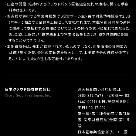
口座の開設、維持およびクラウドバンク匿名組合契約の締結に関する手数
料等は無料です。
お客様が負担する営業者報酬は、投資ポーション毎の対象債権残高の2.0%
（年率）に相当する金額を上限として支払われます。本匿名組合財産の運用
に関連して支払われる費用については、その時々の状況に応じて異なるた
め、金額、上限額、計算方法および営業者報酬との合計額を具体的に記載
することができません。
本出資持分は、元本が保証されているものではなく、対象債権の債務者の
財務状態や為替、金利の変動等を原因として、本出資持分の価値が低下す
ることにより損失が生じる可能性があります。
日本クラウド証券株式会社
お客様お問い合わせ窓口:
Crowd Securities Japan, Inc.
0800-814-7476
代表番号:
03-
6447-0011
（土日、祝祭日を除く
平日9:00-17:00）
第一種・第二種金融商品取引業
者: 関東財務局長（金商）第115
号
日本証券業協会 加入 （一般