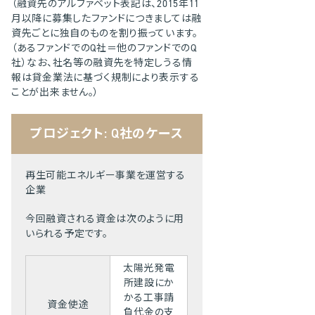
（融資先のアルファベット表記は、2015年11
月以降に募集したファンドにつきましては融
資先ごとに独自のものを割り振っています。
（あるファンドでのQ社＝他のファンドでのQ
社）なお、社名等の融資先を特定しうる情
報は貸金業法に基づく規制により表示する
ことが出来ません。）
プロジェクト: Q社のケース
再生可能エネルギー事業を運営する
企業
今回融資される資金は次のように用
いられる予定です。
太陽光発電
所建設にか
かる工事請
資金使途
負代金の支