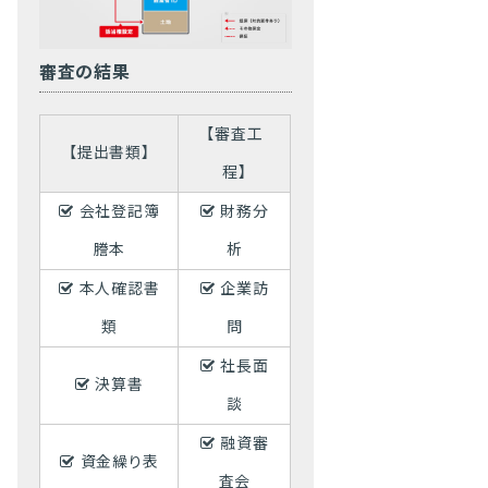
審査の結果
【審査工
【提出書類】
程】
会社登記簿
財務分
謄本
析
本人確認書
企業訪
類
問
社長面
決算書
談
融資審
資金繰り表
査会