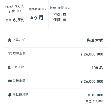
目標利回り(税
担保・保証
※3
運用期間
※2
引前)
※1
担保: 有
4ヶ月
6.9%
保証: 有
年率
応募方式
先着方式
応募金額
¥ 26,000,000
応募人数
108 名
目標金額
¥ 26,000,000
最低投資額
¥ 10,000
単位：¥ 1,000