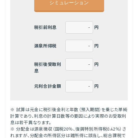
円
税引前利息
円
源泉所得税
円
税引後受取利
息
円
元利合計金額
※ 試算は元金に税引後金利と年数（預入期間）を乗じた単純
計算であり、利息の計算日数等の要因により実際のお受取利
息は若干異なります。
※ 分配金は源泉徴収（国税20％、復興特別所得税0.42％）さ
れますが、分配金の所得区分は雑所得に該当し、総合課税で