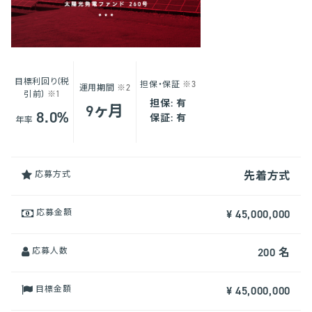
目標利回り(税
担保・保証
※3
運用期間
※2
引前)
※1
担保: 有
9ヶ月
8.0%
保証: 有
年率
応募方式
先着方式
応募金額
¥ 45,000,000
応募人数
200 名
目標金額
¥ 45,000,000