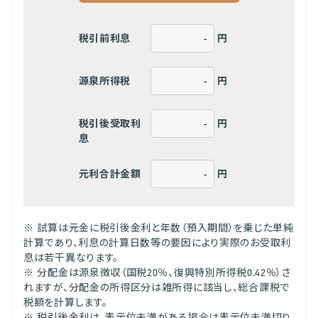
円
税引前利息
円
源泉所得税
円
税引後受取利
息
円
元利合計金額
※ 試算は元金に税引後金利と年数（預入期間）を乗じた単純
計算であり、利息の計算日数等の要因により実際のお受取利
息は若干異なります。
※ 分配金は源泉徴収（国税20％、復興特別所得税0.42％）さ
れますが、分配金の所得区分は雑所得に該当し、総合課税で
税額を計算します。
※ 税引後金利は、表示位未満がある場合は表示位未満切り