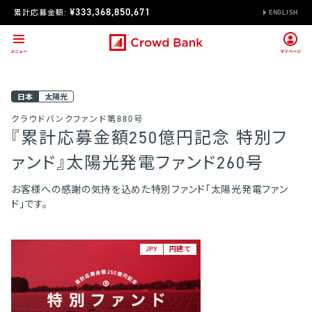
¥333,368,850,671
累計応募金額:
ENGLISH
日本
太陽光
クラウドバンクファンド第880号
『累計応募金額250億円記念 特別フ
ァンド』太陽光発電ファンド260号
お客様への感謝の気持を込めた特別ファンド「太陽光発電ファン
ド」です。
JPY
円建て