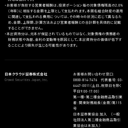
お客様が負担する営業者報酬は、投資ポーション毎の対象債権残高の2.0%
（年率）に相当する金額を上限として支払われます。本匿名組合財産の運用
に関連して支払われる費用については、その時々の状況に応じて異なるた
め、金額、上限額、計算方法および営業者報酬との合計額を具体的に記載
することができません。
本出資持分は、元本が保証されているものではなく、対象債権の債務者の
財務状態や為替、金利の変動等を原因として、本出資持分の価値が低下す
ることにより損失が生じる可能性があります。
日本クラウド証券株式会社
お客様お問い合わせ窓口:
Crowd Securities Japan, Inc.
0800-814-7476
代表番号:
03-
6447-0011
（土日、祝祭日を除く
平日9:00-17:00）
第一種・第二種金融商品取引業
者: 関東財務局長（金商）第115
号
日本証券業協会 加入 （一般
社団法人第二種金融商品取引
業協会は未加入）