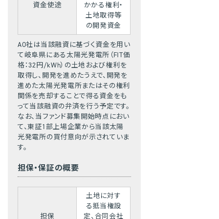
資金使途
かかる権利・
土地取得等
の開発資金
AO社は当該融資に基づく資金を用い
て岐阜県にある太陽光発電所（FIT価
格：32円/kWh）の土地および権利を
取得し、開発を進めたうえで、開発を
進めた太陽光発電所またはその権利
関係を売却することで得る資金をも
って当該融資の弁済を行う予定です。
なお、当ファンド募集開始時点におい
て、東証1部上場企業から当該太陽
光発電所の買付意向が示されていま
す。
担保・保証の概要
土地に対す
る抵当権設
担保
定、合同会社