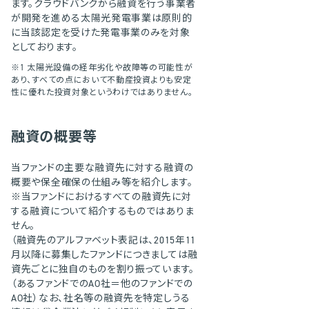
ます。クラウドバンクから融資を行う事業者
が開発を進める太陽光発電事業は原則的
に当該認定を受けた発電事業のみを対象
としております。
1
太陽光設備の経年劣化や故障等の可能性が
あり、すべての点において不動産投資よりも安定
性に優れた投資対象というわけではありません。
融資の概要等
当ファンドの主要な融資先に対する融資の
概要や保全確保の仕組み等を紹介します。
当ファンドにおけるすべての融資先に対
する融資について紹介するものではありま
せん。
（融資先のアルファベット表記は、2015年11
月以降に募集したファンドにつきましては融
資先ごとに独自のものを割り振っています。
（あるファンドでのAO社＝他のファンドでの
AO社）なお、社名等の融資先を特定しうる