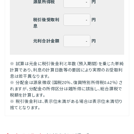
円
源泉所得税
円
税引後受取利
息
円
元利合計金額
※ 試算は元金に税引後金利と年数（預入期間）を乗じた単純
計算であり、利息の計算日数等の要因により実際のお受取利
息は若干異なります。
※ 分配金は源泉徴収（国税20％、復興特別所得税0.42％）さ
れますが、分配金の所得区分は雑所得に該当し、総合課税で
税額を計算します。
※ 税引後金利は、表示位未満がある場合は表示位未満切り
捨てとなります。