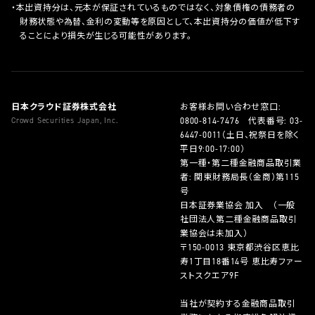
本出資持分は、元本が保証されているものではなく、対象債権の債務者の
財務状態や為替、金利の変動等を原因として、本出資持分の価値が低下す
ることにより損失が生じる可能性があります。
日本クラウド証券株式会社
お客様お問い合わせ窓口:
Crowd Securities Japan, Inc.
0800-814-7476
代表番号:
03-
6447-0011
（土日、祝祭日を除く
平日9:00-17:00）
第一種・第二種金融商品取引業
者: 関東財務局長（金商）第115
号
日本証券業協会 加入 （一般
社団法人第二種金融商品取引
業協会は未加入）
〒150-0013 東京都渋谷区恵比
寿1丁目18番14号 恵比寿ファー
ストスクエア9F
当社が契約する金融商品取引