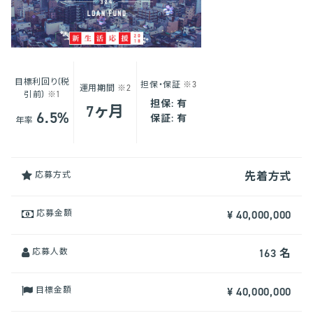
目標利回り(税
担保・保証
※3
運用期間
※2
引前)
※1
担保: 有
7ヶ月
6.5%
保証: 有
年率
応募方式
先着方式
応募金額
¥ 40,000,000
応募人数
163 名
目標金額
¥ 40,000,000