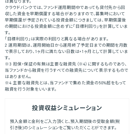
は異なります。
クラウドバンクでは、ファンド運用期間中であっても貸付先から回
収した資金を早期償還する場合がありますので、募集時において
早期償還が予定されている投資金額につきましては、早期償還後
の期間における投資金額に含めずに「目標利回り」を計算していま
す。
「目標利回り」は実際の利回りと異なる場合があります。
2 運用期間は、運用開始日から運用終了予定日までの期間を月数
で表示しており、1ヶ月に満たない日数は+1ヶ月として計算していま
す。
※3 担保・保証の有無は主要な融資先（※4）に関するものであり、
当ファンドから融資を行うすべての融資先について表示するもので
はありません。
※4 主要な融資先とは、当ファンドで集めた資金の50%超をもって
融資を行う対象をいいます。
投資収益シミュレーション
預入金額と金利をご入力頂くと、預入期間後の受取金額(税
引き後)のシミュレーションをご覧いただくことができます。