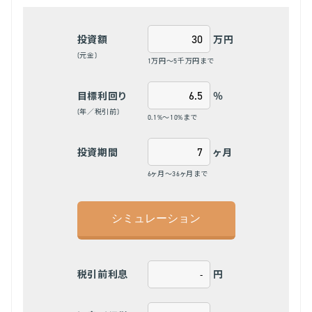
万円
投資額
(元金)
1万円～5千万円まで
％
目標利回り
(年／税引前)
0.1%～10%まで
ヶ月
投資期間
6ヶ月～36ヶ月まで
円
税引前利息