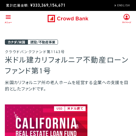
¥333,369,154,671
累計応募金額:
ENGLISH
カナダ/米国
建設/不動産事業
クラウドバンクファンド第1143号
米ドル建カリフォルニア不動産ローン
ファンド第1号
米国カリフォルニア州の老人ホームを経営する企業への支援を目
的としたファンドです。
USD
米ドル建て