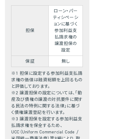
ローン・パー
ティシペーシ
ョンに基づく
担保
参加利益支
払請求権の
譲渡担保の
設定
保証
無し
※1 担保に設定する参加利益支払請
求権の価値は融資総額を上回るもの
と評価しております。
※2 譲渡担保の設定については、「動
産及び債権の譲渡の対抗要件に関す
る民法の特例に関する法律」に基づ
く債権譲渡登記を行います。
※3 譲渡担保を設定する参加利益支
払請求権を保全するため、
UCC（Uniform Commercial Code /
米国統一商事法典）第9編により、取