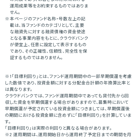
運用成果等をお約束するものではありま
せん。
※
本ページのファンド名称・号数左上の記
載は、当ファンドのカテゴリとして、主要
な融資先に対する融資債権の資金使途
となる事業内容をもとに、クラウドバンク
が便宜上、任意に設定して表示するもの
であり、その正確性、信頼性、完全性を保
証するものではありません。
※1「目標利回り」とは、ファンド運用期間中の一部早期償還を考慮
した数値であり、投資金額に対する分配金合計額の年換算比率と
は異なります。
クラウドバンクでは、ファンド運用期間中であっても貸付先から回
収した資金を早期償還する場合がありますので、募集時において
早期償還が予定されている投資金額につきましては、早期償還後
の期間における投資金額に含めずに「目標利回り」を計算していま
す。
「目標利回り」は実際の利回りと異なる場合があります。
※2 運用期間は、運用開始日から運用終了予定日までの期間を月