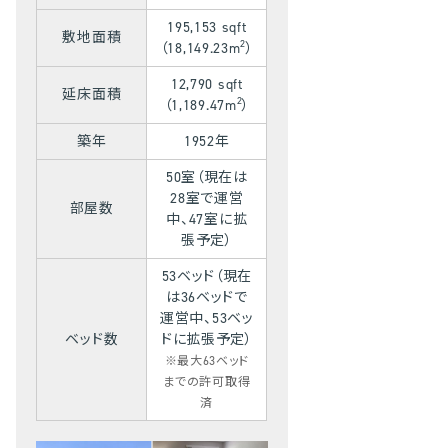
195,153 sqft
敷地面積
2
（18,149.23m
）
12,790 sqft
延床面積
2
（1,189.47m
）
築年
1952年
50室（現在は
28室で運営
部屋数
中、47室に拡
張予定）
53ベッド（現在
は36ベッドで
運営中、53ベッ
ベッド数
ドに拡張予定）
※最大63ベッド
までの許可取得
済