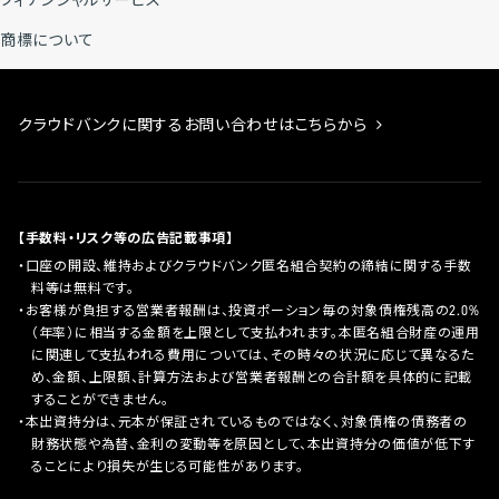
フィナンシャルサービス
商標について
クラウドバンクに関するお問い合わせはこちらから
【手数料・リスク等の広告記載事項】
口座の開設、維持およびクラウドバンク匿名組合契約の締結に関する手数
料等は無料です。
お客様が負担する営業者報酬は、投資ポーション毎の対象債権残高の2.0%
（年率）に相当する金額を上限として支払われます。本匿名組合財産の運用
に関連して支払われる費用については、その時々の状況に応じて異なるた
め、金額、上限額、計算方法および営業者報酬との合計額を具体的に記載
することができません。
本出資持分は、元本が保証されているものではなく、対象債権の債務者の
財務状態や為替、金利の変動等を原因として、本出資持分の価値が低下す
ることにより損失が生じる可能性があります。