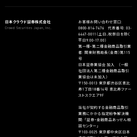
日本クラウド証券株式会社
お客様お問い合わせ窓口:
Crowd Securities Japan, Inc.
0800-814-7476
代表番号:
03-
6447-0011
（土日、祝祭日を除く
平日9:00-17:00）
第一種・第二種金融商品取引業
者: 関東財務局長（金商）第115
号
日本証券業協会 加入 （一般
社団法人第二種金融商品取引
業協会は未加入）
〒150-0013 東京都渋谷区恵比
寿1丁目18番14号 恵比寿ファー
ストスクエア9F
当社が契約する金融商品取引
業務にかかる指定紛争解決機
関: 「証券・金融商品あっせん相
談センター」
〒103-0025 東京都中央区日本