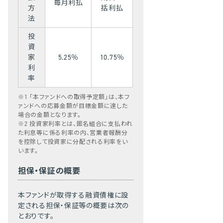
毎月利払
方
括利払
法
投
資
家
5.25％
10.75％
利
率
※1 「本ファンドへの取得予定額」は、本フ
ァンドへの応募金額が目標金額に達した
場合の金額となります。
※2 投資家利率とは、匿名組合に支払われ
た利息等に係る利率の内、営業者報酬分
を控除して投資家に分配される利率をい
います。
担保・保証の概要
本ファンドが取得する融資債権に設
定される担保・保証等の概要は次の
とおりです。