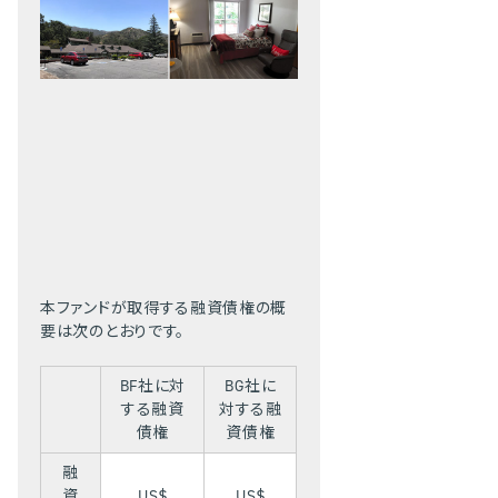
本ファンドが取得する融資債権の概
要は次のとおりです。
BF社に対
BG社に
する融資
対する融
債権
資債権
融
資
US$
US$