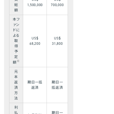
総
1,500,000
700,000
額
本フ
ァン
ドに
よる
US$
US$
取
68,200
31,800
得
予
定
※
額
元
本
返
期日一括
期日一
済
返済
括返済
方
法
利
払
期日一