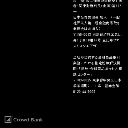
第一種・第二種金融商品取引業
者: 関東財務局長（金商）第115
号
日本証券業協会 加入 （一般
社団法人第二種金融商品取引
業協会は未加入）
〒150-0013 東京都渋谷区恵比
寿1丁目18番14号 恵比寿ファー
ストスクエア9F
当社が契約する金融商品取引
業務にかかる指定紛争解決機
関: 「証券・金融商品あっせん相
談センター」
〒103-0025 東京都中央区日本
橋茅場町2-1-1 第二証券会館
0120-64-5005