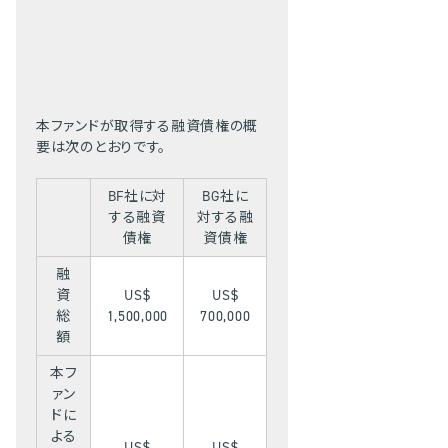
本ファンドが取得する融資債権の概
要は次のとおりです。
BF社に対
BG社に
する融資
対する融
債権
資債権
融
資
US$
US$
総
1,500,000
700,000
額
本フ
ァン
ドに
よる
US$
US$