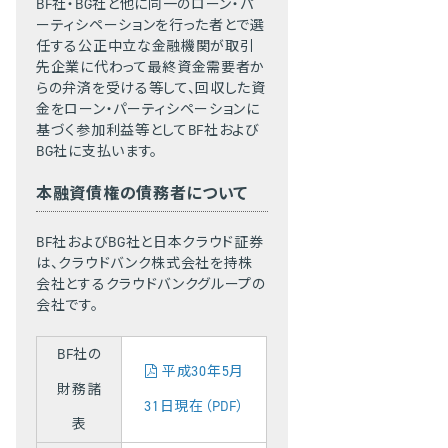
BF社・BG社と他に同一のローン・パ
ーティシペーションを行った者とで選
任する公正中立な金融機関が取引
先企業に代わって最終資金需要者か
らの弁済を受ける等して、回収した資
金をローン・パーティシペーションに
基づく参加利益等としてBF社および
BG社に支払います。
本融資債権の債務者について
BF社およびBG社と日本クラウド証券
は、クラウドバンク株式会社を持株
会社とするクラウドバンクグループの
会社です。
BF社の
平成30年5月
財務諸
31日現在（PDF）
表