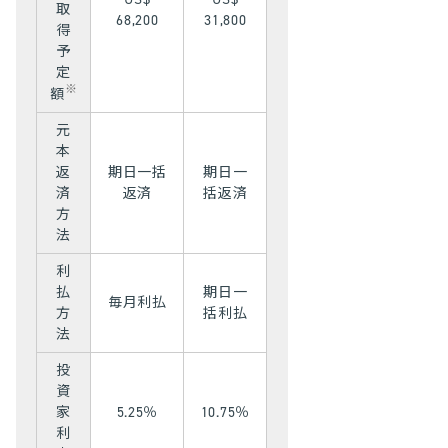
取
68,200
31,800
得
予
定
※
額
元
本
返
期日一括
期日一
済
返済
括返済
方
法
利
払
期日一
毎月利払
方
括利払
法
投
資
家
5.25％
10.75％
利