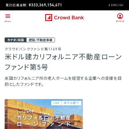
¥333,369,154,671
累計応募金額:
ENGLISH
カナダ/米国
建設/不動産事業
クラウドバンクファンド第1169号
米ドル建カリフォルニア不動産ローン
ファンド第5号
米国カリフォルニア州の老人ホームを経営する企業への支援を目
的としたファンドです。
USD
米ドル建て