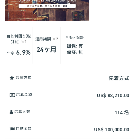
目標利回り(税
担保・保証
運用期間
※2
引前)
※1
担保: 有
24ヶ月
6.9%
保証: 無
年率
応募方式
先着方式
応募金額
US$ 88,210.00
応募人数
114 名
目標金額
US$ 100,000.00