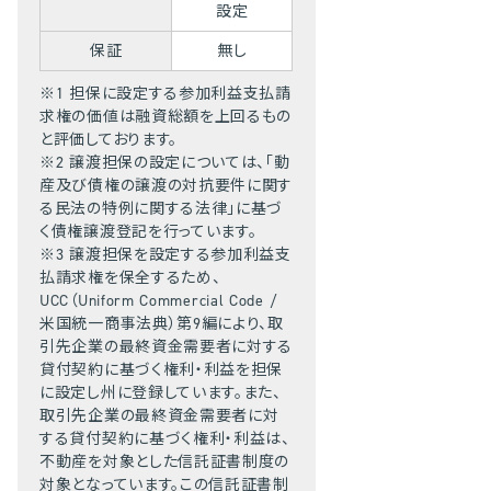
設定
保証
無し
※1 担保に設定する参加利益支払請
求権の価値は融資総額を上回るもの
と評価しております。
※2 譲渡担保の設定については、「動
産及び債権の譲渡の対抗要件に関す
る民法の特例に関する法律」に基づ
く債権譲渡登記を行っています。
※3 譲渡担保を設定する参加利益支
払請求権を保全するため、
UCC（Uniform Commercial Code /
米国統一商事法典）第9編により、取
引先企業の最終資金需要者に対する
貸付契約に基づく権利・利益を担保
に設定し州に登録しています。また、
取引先企業の最終資金需要者に対
する貸付契約に基づく権利・利益は、
不動産を対象とした信託証書制度の
対象となっています。この信託証書制