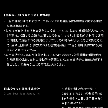
【手数料・リスク等の広告記載事項】
口座の開設、維持およびクラウドバンク匿名組合契約の締結に関する手数
料等は無料です。
お客様が負担する営業者報酬は、投資ポーション毎の対象債権残高の2.0%
（年率）に相当する金額を上限として支払われます。本匿名組合財産の運用
に関連して支払われる費用については、その時々の状況に応じて異なるた
め、金額、上限額、計算方法および営業者報酬との合計額を具体的に記載
することができません。
本出資持分は、元本が保証されているものではなく、対象債権の債務者の
財務状態や為替、金利の変動等を原因として、本出資持分の価値が低下す
ることにより損失が生じる可能性があります。
日本クラウド証券株式会社
お客様お問い合わせ窓口:
Crowd Securities Japan, Inc.
0800-814-7476
代表番号:
03-
6447-0011
（土日、祝祭日を除く
平日9:00-17:00）