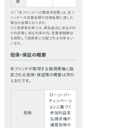
率
※1 「本ファンドへの取得予定額」は、本フ
ァンドへの応募金額が目標金額に達した
場合の金額となります。
※2 投資家利率とは、匿名組合に支払われ
た利息等に係る利率の内、営業者報酬分
を控除して投資家に分配される利率をい
います。
担保・保証の概要
本ファンドが取得する融資債権に設
定される担保・保証等の概要は次の
とおりです。
ローン・パー
ティシペーシ
ョンに基づく
担保
参加利益支
払請求権の
譲渡担保の