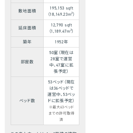
195,153 sqft
敷地面積
2
（18,149.23m
）
12,790 sqft
延床面積
2
（1,189.47m
）
築年
1952年
50室（現在は
28室で運営
部屋数
中、47室に拡
張予定）
53ベッド（現在
は36ベッドで
運営中、53ベッ
ベッド数
ドに拡張予定）
※最大63ベッド
までの許可取得
済