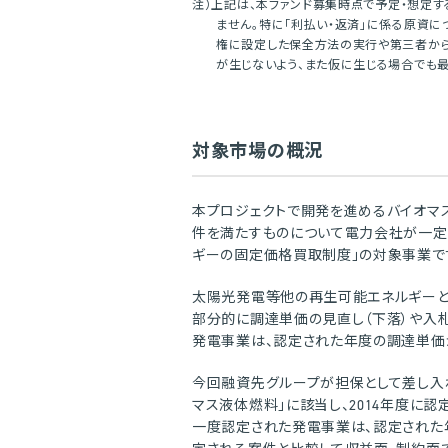
注）上記は、本ファンド募集時点で予定・想定
ません。特に「利払い・返済」に係る原資
権に設定した保全方法の実行や第三者か
が生じないよう、また仮に生じる場合でも
対象市場の概況
本プロジェクトで開発を進めるバイオマ
件を満たすものについて電力会社が一定
ギーの固定価格買取制度」の対象事業で
太陽光発電等他の再生可能エネルギーと
部分的に調達単価の見直し（下落）や入
発電事業は、認定された年度の調達単価
今回融資先グループが担保として差し入
マス液体燃料」に該当し、2014年度に認定
一度認定された発電事業は、認定された