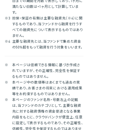
日までの期間を月数で表示しており、1ヶ月に
満たない日数は+1ヶ月として計算していま
す。
※3
担保・保証の有無は主要な融資先（※4）に関
するものであり、当ファンドから融資を行うす
べての融資先について表示するものではあり
ません。
※4
主要な融資先とは、当ファンドで集めた資金
の50%超をもって融資を行う対象をいいます。
※
本ページは信頼できる情報に基づき作成さ
れていますが、その正確性、完全性を保証す
るものではありません。
※
本ページ中の数値等はあくまでも過去の実
績であり、お客さまの将来における運用成果
等をお約束するものではありません。
※
本ページのファンド名称・号数左上の記載
は、当ファンドのカテゴリとして、主要な融資
先に対する融資債権の資金使途となる事業
内容をもとに、クラウドバンクが便宜上、任意
に設定して表示するものであり、その正確性、
信頼性、完全性を保証するものではありませ