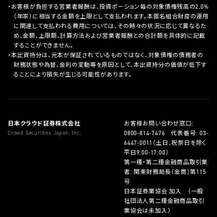
お客様が負担する営業者報酬は、投資ポーション毎の対象債権残高の2.0%
（年率）に相当する金額を上限として支払われます。本匿名組合財産の運用
に関連して支払われる費用については、その時々の状況に応じて異なるた
め、金額、上限額、計算方法および営業者報酬との合計額を具体的に記載
することができません。
本出資持分は、元本が保証されているものではなく、対象債権の債務者の
財務状態や為替、金利の変動等を原因として、本出資持分の価値が低下す
ることにより損失が生じる可能性があります。
日本クラウド証券株式会社
お客様お問い合わせ窓口:
Crowd Securities Japan, Inc.
0800-814-7476
代表番号:
03-
6447-0011
（土日、祝祭日を除く
平日9:00-17:00）
第一種・第二種金融商品取引業
者: 関東財務局長（金商）第115
号
日本証券業協会 加入 （一般
社団法人第二種金融商品取引
業協会は未加入）