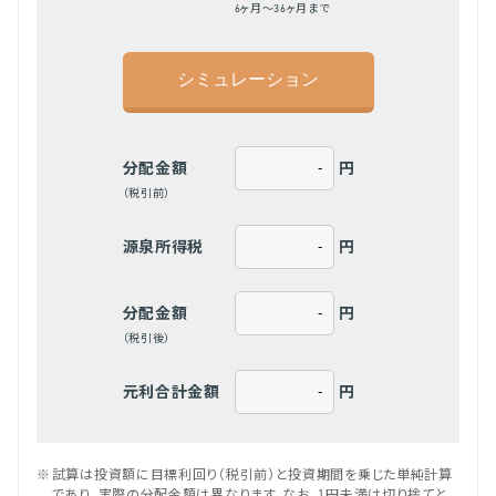
6ヶ月～36ヶ月まで
円
分配金額
（税引前）
円
源泉所得税
円
分配金額
（税引後）
円
元利合計金額
※
試算は投資額に目標利回り（税引前）と投資期間を乗じた単純計算
であり、実際の分配金額は異なります。なお、1円未満は切り捨てと