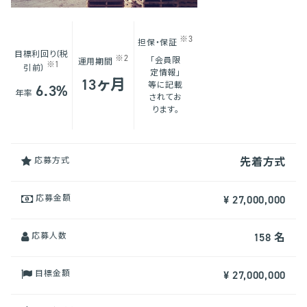
※3
担保・保証
目標利回り(税
※2
「会員限
運用期間
※1
引前)
定情報」
13ヶ月
等に記載
6.3%
年率
されてお
ります。
応募方式
先着方式
応募金額
¥ 27,000,000
応募人数
158 名
目標金額
¥ 27,000,000