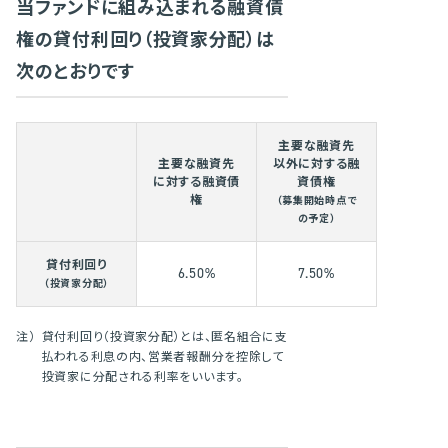
当ファンドに組み込まれる融資債
権の貸付利回り（投資家分配）は
次のとおりです
主要な融資先
主要な融資先
以外に対する融
に対する融資債
資債権
権
（募集開始時点で
の予定）
貸付利回り
6.50%
7.50%
（投資家分配）
注）
貸付利回り（投資家分配）とは、匿名組合に支
払われる利息の内、営業者報酬分を控除して
投資家に分配される利率をいいます。