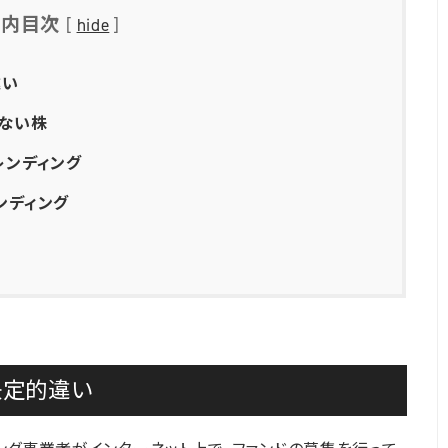
ジ内目次
[
hide
]
違い
ない株
レンディング
ンディング
決定的違い