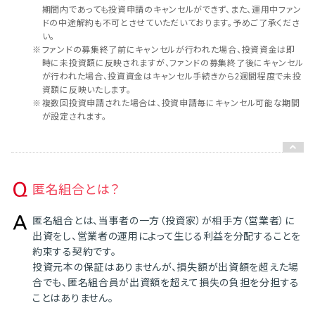
期間内であっても投資申請のキャンセルができず、また、運用中ファン
ドの中途解約も不可とさせていただいております。予めご了承くださ
い。
※
ファンドの募集終了前にキャンセルが行われた場合、投資資金は即
時に未投資額に反映されますが、ファンドの募集終了後にキャンセル
が行われた場合、投資資金はキャンセル手続きから2週間程度で未投
資額に反映いたします。
※
複数回投資申請された場合は、投資申請毎にキャンセル可能な期間
が設定されます。
匿名組合とは？
匿名組合とは、当事者の一方（投資家）が相手方（営業者）に
出資をし、営業者の運用によって生じる利益を分配することを
約束する契約です。
投資元本の保証はありませんが、損失額が出資額を超えた場
合でも、匿名組合員が出資額を超えて損失の負担を分担する
ことはありません。