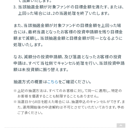
て加算いたします。
3.
当該抽選金額が対象ファンドの目標金額を満たす、または、
上回った場合には、2の当選処理を終了いたします。
また、当該抽選金額が対象ファンドの目標金額を上回った場
合には、最終当選となったお客様の投資申請額を残り目標金
額まで減額し、当該抽選金額と目標金額が同一となるように
処理いたします。
なお、減額分の投資申請額、及び落選となったお客様の投資
申請は、すべて当社側でキャンセル処理を行い、当該投資申請
額は未投資額に振り替えます。
抽選方式の概要は
こちら
をご確認ください。
※
上記の抽選方法は、すべてのお客様に対して同一に適用し、特定の
お客様を優遇することも制限することもありません。
※
当選日から8日を超えた場合には、抽選申込のキャンセルができず、ま
た、運用開始後の中途解約は不可とさせていただいております。予め
ご了承ください。