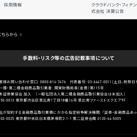
採用情報
クラウドバンク・フィナ
式会社 決算公告
こちらから
手数料・リスク等の広告記載事項について
客様お問い合わせ窓口:
0800-814-7476
代表番号:
03-6447-0011
（土日、祝祭日を除
一種・第二種金融商品取引業者: 関東財務局長（金商）第115号
本証券業協会 加入 （一般社団法人第二種金融商品取引業協会は未加入）
150-0013 東京都渋谷区恵比寿1丁目18番14号 恵比寿ファーストスクエア9F
社が契約する金融商品取引業務にかかる指定紛争解決機関: 「証券・金融商品あっ
103-0025 東京都中央区日本橋茅場町2-1-1 第二証券会館 0120-64-5005