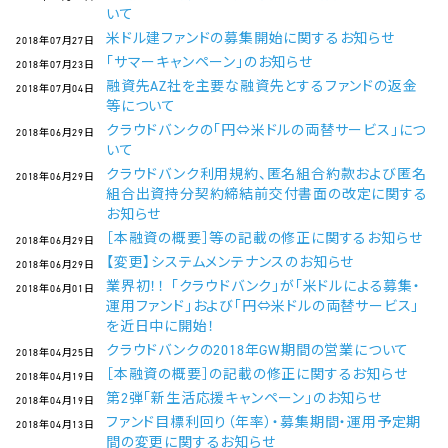
いて
米ドル建ファンドの募集開始に関するお知らせ
2018年07月27日
「サマーキャンペーン」のお知らせ
2018年07月23日
融資先AZ社を主要な融資先とするファンドの返金
2018年07月04日
等について
クラウドバンクの「円⇔米ドルの両替サービス」につ
2018年06月29日
いて
クラウドバンク利用規約、匿名組合約款および匿名
2018年06月29日
組合出資持分契約締結前交付書面の改定に関する
お知らせ
［本融資の概要］等の記載の修正に関するお知らせ
2018年06月29日
【変更】システムメンテナンスのお知らせ
2018年06月29日
業界初！！ 「クラウドバンク」が「米ドルによる募集・
2018年06月01日
運用ファンド」および「円⇔米ドルの両替サービス」
を近日中に開始！
クラウドバンクの2018年GW期間の営業について
2018年04月25日
［本融資の概要］の記載の修正に関するお知らせ
2018年04月19日
第2弾「新生活応援キャンペーン」のお知らせ
2018年04月19日
ファンド目標利回り（年率）・募集期間・運用予定期
2018年04月13日
間の変更に関するお知らせ