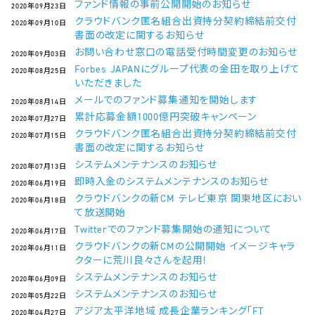
ファンド情報の事前公開開始のお知らせ
2020年09月23日
クラウドバンク匿名組合出資持分契約締結前交付
2020年09月10日
書面の改定に関するお知らせ
お問い合わせ窓口の電話受付時間変更のお知らせ
2020年09月03日
Forbes JAPANにグループ代表の金田を取り上げて
2020年08月25日
いただきました
メールでのファンド募集通知を開始します
2020年08月14日
累計応募金額1000億円突破キャンペーン
2020年07月27日
クラウドバンク匿名組合出資持分契約締結前交付
2020年07月15日
書面の改定に関するお知らせ
システムメンテナンスのお知らせ
2020年07月13日
即時入金のシステムメンテナンスのお知らせ
2020年06月19日
クラウドバンクの新CM テレビ東京 関東地区におい
2020年06月18日
て放送開始
Twitterでのファンド募集開始の通知について
2020年06月17日
クラウドバンクの新CMの公開開始 イメージキャラ
2020年06月11日
クターに荒川良々さんを起用！
システムメンテナンスのお知らせ
2020年06月09日
システムメンテナンスのお知らせ
2020年05月22日
アジア太平洋地域 成長企業ランキング「FT
2020年04月27日