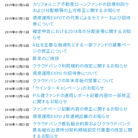
カリフォルニア不動産ローンファンドの目標利回り
2019年01月24日
および分配額等の上方修正に関するお知らせ
資産運用EXPOでの代表によるセミナーおよび招待
2019年01月11日
券について
確定申告における2018年の分配金等に関するお知
2019年01月11日
らせ
A社を主要な融資先とする一部ファンドの募集ペー
2019年01月10日
ジの修正について
新年のご挨拶
2019年01月04日
クラウドバンク利用規約の改定に関するお知らせ
2018年12月27日
資産運用EXPO の招待券について
2018年12月21日
クラウドバンクの年末年始の営業について
2018年12月20日
「ウインターキャンペーン」のお知らせ
2018年12月17日
ドル建ファンドの運用レポート記載内容の一部修正
2018年12月14日
に関するお知らせ
ファンドページ記載内容の修正に関するお知らせ
2018年12月12日
資産運用EXPO 2年連続出展のお知らせ
2018年12月03日
クラウドバンク匿名組合約款およびクラウドバンク
2018年11月21日
匿名組合出資持分契約締結前交付書面の改定に関
するお知らせ