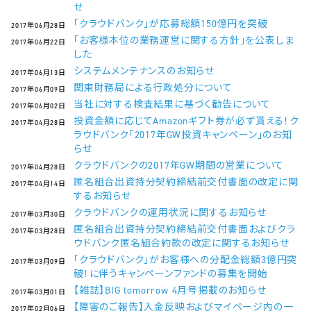
せ
「クラウドバンク」が応募総額150億円を突破
2017年06月28日
「お客様本位の業務運営に関する方針」を公表しま
2017年06月22日
した
システムメンテナンスのお知らせ
2017年06月13日
関東財務局による行政処分について
2017年06月09日
当社に対する検査結果に基づく勧告について
2017年06月02日
投資金額に応じてAmazonギフト券が必ず貰える！ク
2017年04月28日
ラウドバンク「2017年GW投資キャンペーン」のお知
らせ
クラウドバンクの2017年GW期間の営業について
2017年04月28日
匿名組合出資持分契約締結前交付書面の改定に関
2017年04月14日
するお知らせ
クラウドバンクの運用状況に関するお知らせ
2017年03月30日
匿名組合出資持分契約締結前交付書面およびクラ
2017年03月28日
ウドバンク匿名組合約款の改定に関するお知らせ
「クラウドバンク」がお客様への分配金総額3億円突
2017年03月09日
破！に伴うキャンペーンファンドの募集を開始
【雑誌】BIG tomorrow 4月号掲載のお知らせ
2017年03月01日
【障害のご報告】入金反映およびマイページ内の一
2017年02月06日