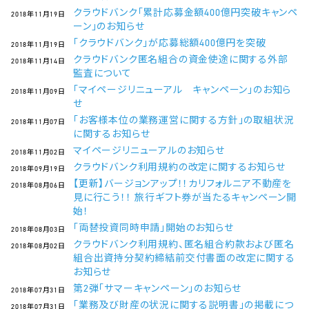
クラウドバンク「累計応募金額400億円突破キャンペ
2018年11月19日
ーン」のお知らせ
「クラウドバンク」が応募総額400億円を突破
2018年11月19日
クラウドバンク匿名組合の資金使途に関する外部
2018年11月14日
監査について
「マイページリニューアル キャンペーン」のお知ら
2018年11月09日
せ
「お客様本位の業務運営に関する方針」の取組状況
2018年11月07日
に関するお知らせ
マイページリニューアルのお知らせ
2018年11月02日
クラウドバンク利用規約の改定に関するお知らせ
2018年09月19日
【更新】バージョンアップ！！カリフォルニア不動産を
2018年08月06日
見に行こう！！ 旅行ギフト券が当たるキャンペーン開
始！
「両替投資同時申請」開始のお知らせ
2018年08月03日
クラウドバンク利用規約、匿名組合約款および匿名
2018年08月02日
組合出資持分契約締結前交付書面の改定に関する
お知らせ
第2弾「サマーキャンペーン」のお知らせ
2018年07月31日
「業務及び財産の状況に関する説明書」の掲載につ
2018年07月31日