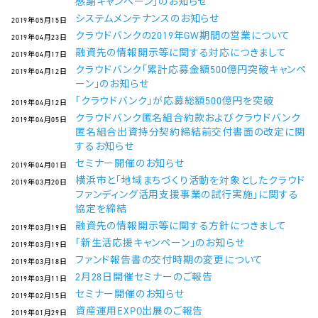
感謝キャンペーン」のお知らせ
システムメンテナンスのお知らせ
2019年05月15日
クラウドバンクの2019年GW期間の営業について
2019年04月23日
融資先の情報開示等に関する対応につきまして
2019年04月17日
クラウドバンク「累計応募金額500億円突破キャンペ
2019年04月12日
ーン」のお知らせ
「クラウドバンク」が応募総額500億円を突破
2019年04月12日
クラウドバンク匿名組合約款およびクラウドバンク
2019年04月05日
匿名組合出資持分契約締結前交付書面の改定に関
するお知らせ
セミナー開催のお知らせ
2019年04月01日
横浜市と「地域まちづくり活動を対象としたクラウド
2019年03月20日
ファンディング活用支援事業の試行実施」に関する
協定を締結
融資先の情報開示等に関する方針につきまして
2019年03月19日
「新生活応援キャンペーン」のお知らせ
2019年03月19日
ファンド報告書の交付時期の変更について
2019年03月18日
2月28日開催セミナーのご報告
2019年03月11日
セミナー開催のお知らせ
2019年02月15日
資産運用EXPO出展のご報告
2019年01月29日