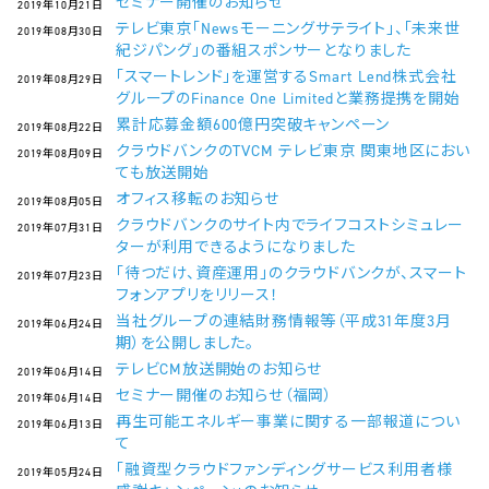
セミナー開催のお知らせ
2019年10月21日
テレビ東京「Newsモーニングサテライト」、「未来世
2019年08月30日
紀ジパング」の番組スポンサーとなりました
「スマートレンド」を運営するSmart Lend株式会社
2019年08月29日
グループのFinance One Limitedと業務提携を開始
累計応募金額600億円突破キャンペーン
2019年08月22日
クラウドバンクのTVCM テレビ東京 関東地区におい
2019年08月09日
ても放送開始
オフィス移転のお知らせ
2019年08月05日
クラウドバンクのサイト内でライフコストシミュレー
2019年07月31日
ターが利用できるようになりました
「待つだけ、資産運用」のクラウドバンクが、スマート
2019年07月23日
フォンアプリをリリース！
当社グループの連結財務情報等（平成31年度3月
2019年06月24日
期）を公開しました。
テレビCM放送開始のお知らせ
2019年06月14日
セミナー開催のお知らせ（福岡）
2019年06月14日
再生可能エネルギー事業に関する一部報道につい
2019年06月13日
て
「融資型クラウドファンディングサービス利用者様
2019年05月24日