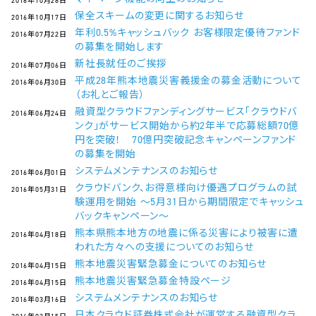
2016年10月28日
保全スキームの変更に関するお知らせ
2016年10月17日
年利0.5%キャッシュバック お客様限定優待ファンド
2016年07月22日
の募集を開始します
新社長就任のご挨拶
2016年07月06日
平成28年熊本地震災害義援金の募金活動について
2016年06月30日
（お礼とご報告）
融資型クラウドファンディングサービス「クラウドバ
2016年06月24日
ンク」がサービス開始から約2年半で応募総額70億
円を突破！ 70億円突破記念キャンペーンファンド
の募集を開始
システムメンテナンスのお知らせ
2016年06月01日
クラウドバンク、お得意様向け優遇プログラムの試
2016年05月31日
験運用を開始 ～5月31日から期間限定でキャッシュ
バックキャンペーン～
熊本県熊本地方の地震に係る災害により被害に遭
2016年04月18日
われた方々への支援についてのお知らせ
熊本地震災害緊急募金についてのお知らせ
2016年04月15日
熊本地震災害緊急募金特設ページ
2016年04月15日
システムメンテナンスのお知らせ
2016年03月16日
日本クラウド証券株式会社が運営する融資型クラ