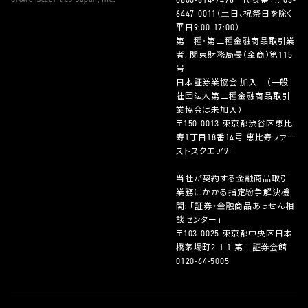
0800-814-7476
代表番号:
03-
6447-0011
（土日、祝祭日を除く
平日9:00-17:00）
第一種・第二種金融商品取引業
者: 関東財務局長（金商）第115
号
日本証券業協会 加入 （一般
社団法人第二種金融商品取引
業協会は未加入）
〒150-0013 東京都渋谷区恵比
寿1丁目18番14号 恵比寿ファー
ストスクエア9F
当社が契約する金融商品取引
業務にかかる指定紛争解決機
関: 「証券・金融商品あっせん相
談センター」
〒103-0025 東京都中央区日本
橋茅場町2-1-1 第二証券会館
0120-64-5005