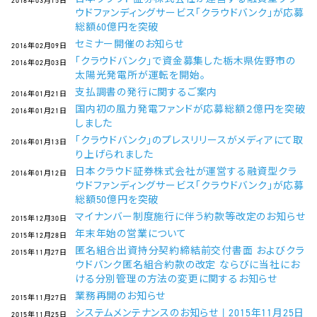
2016年03月15日
ウドファンディングサービス「クラウドバンク」が応募
総額60億円を突破
セミナー開催のお知らせ
2016年02月09日
「クラウドバンク」で資金募集した栃木県佐野市の
2016年02月03日
太陽光発電所が運転を開始。
支払調書の発行に関するご案内
2016年01月21日
国内初の風力発電ファンドが応募総額２億円を突破
2016年01月21日
しました
「クラウドバンク」のプレスリリースがメディアにて取
2016年01月13日
り上げられました
日本クラウド証券株式会社が運営する融資型クラ
2016年01月12日
ウドファンディングサービス「クラウドバンク」が応募
総額50億円を突破
マイナンバー制度施行に伴う約款等改定のお知らせ
2015年12月30日
年末年始の営業について
2015年12月28日
匿名組合出資持分契約締結前交付書面 およびクラ
2015年11月27日
ウドバンク匿名組合約款の改定 ならびに当社にお
ける分別管理の方法の変更に関するお知らせ
業務再開のお知らせ
2015年11月27日
システムメンテナンスのお知らせ | 2015年11月25日
2015年11月25日