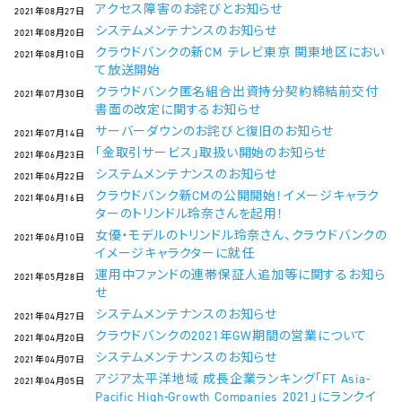
アクセス障害のお詫びとお知らせ
2021年08月27日
システムメンテナンスのお知らせ
2021年08月20日
クラウドバンクの新CM テレビ東京 関東地区におい
2021年08月10日
て放送開始
クラウドバンク匿名組合出資持分契約締結前交付
2021年07月30日
書面の改定に関するお知らせ
サーバーダウンのお詫びと復旧のお知らせ
2021年07月14日
「金取引サービス」取扱い開始のお知らせ
2021年06月23日
システムメンテナンスのお知らせ
2021年06月22日
クラウドバンク新CMの公開開始！イメージキャラク
2021年06月16日
ターのトリンドル玲奈さんを起用！
女優・モデルのトリンドル玲奈さん、クラウドバンクの
2021年06月10日
イメージキャラクターに就任
運用中ファンドの連帯保証人追加等に関するお知ら
2021年05月28日
せ
システムメンテナンスのお知らせ
2021年04月27日
クラウドバンクの2021年GW期間の営業について
2021年04月20日
システムメンテナンスのお知らせ
2021年04月07日
アジア太平洋地域 成長企業ランキング「FT Asia-
2021年04月05日
Pacific High-Growth Companies 2021」にランクイ