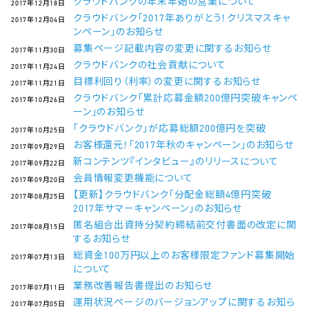
クラウドバンクの年末年始の営業について
2017年12月18日
クラウドバンク「2017年ありがとう！クリスマスキャ
2017年12月04日
ンペーン」のお知らせ
募集ページ記載内容の変更に関するお知らせ
2017年11月30日
クラウドバンクの社会貢献について
2017年11月24日
目標利回り（利率）の変更に関するお知らせ
2017年11月21日
クラウドバンク「累計応募金額200億円突破キャンペ
2017年10月26日
ーン」のお知らせ
「クラウドバンク」が応募総額200億円を突破
2017年10月25日
お客様還元！「2017年秋のキャンペーン」のお知らせ
2017年09月29日
新コンテンツ『インタビュー』のリリースについて
2017年09月22日
会員情報変更機能について
2017年09月20日
【更新】クラウドバンク「分配金総額4億円突破
2017年08月25日
2017年サマーキャンペーン」のお知らせ
匿名組合出資持分契約締結前交付書面の改定に関
2017年08月15日
するお知らせ
総資金100万円以上のお客様限定ファンド募集開始
2017年07月13日
について
業務改善報告書提出のお知らせ
2017年07月11日
運用状況ページのバージョンアップに関するお知ら
2017年07月05日