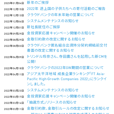
新年のご挨拶
2023年01月04日
2022年 途上国の子供たちへの寄付活動のご報告
2022年12月15日
クラウドバンクの年末年始の営業について
2022年12月13日
システムメンテナンスのお知らせ
2022年12月06日
新社長就任のご挨拶
2022年12月01日
金投資家応援キャンペーン開催のお知らせ
2022年09月29日
金取引約款の改定に関するお知らせ
2022年08月29日
クラウドバンク匿名組合出資持分契約締結前交付
2022年08月03日
書面の改定に関するお知らせ
トリンドル玲奈さん、寺田農さんを起用した新CMを
2022年06月09日
公開！
クラウドバンクの2022年GW期間の営業について
2022年04月18日
アジア太平洋地域 成長企業ランキング「FT Asia-
2022年04月11日
Pacific High-Growth Companies 2022」にランクイ
ンしました。
システムメンテナンスのお知らせ
2022年03月23日
金投資家応援キャンペーン開催のお知らせ
2022年03月17日
「抽選方式」リリースのお知らせ
2022年03月14日
金取引約款、金取引ルールの改定に関するお知らせ
2022年03月11日