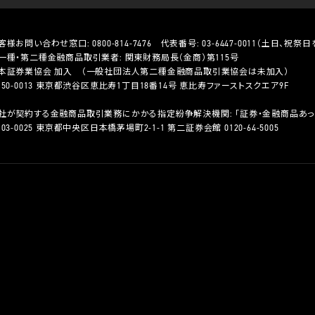
客様お問い合わせ窓口:
0800-814-7476
代表番号:
03-6447-0011
（土日、祝祭日を除
一種・第二種金融商品取引業者: 関東財務局長（金商）第115号
本証券業協会 加入 （一般社団法人第二種金融商品取引業協会は未加入）
150-0013 東京都渋谷区恵比寿1丁目18番14号 恵比寿ファーストスクエア9F
社が契約する金融商品取引業務にかかる指定紛争解決機関: 「証券・金融商品あっ
103-0025 東京都中央区日本橋茅場町2-1-1 第二証券会館 0120-64-5005