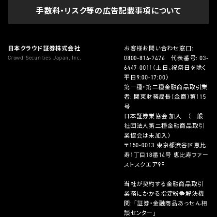
手数料・リスク等の広告記載事項について
日本クラウド証券株式会社
お客様お問い合わせ窓口:
Crowd Securities Japan, Inc.
0800-814-7476
代表番号:
03-
6447-0011
（土日、祝祭日を除く
平日9:00-17:00）
第一種・第二種金融商品取引業
者: 関東財務局長（金商）第115
号
日本証券業協会 加入 （一般
社団法人第二種金融商品取引
業協会は未加入）
〒150-0013 東京都渋谷区恵比
寿1丁目18番14号 恵比寿ファー
ストスクエア9F
当社が契約する金融商品取引
業務にかかる指定紛争解決機
関: 「証券・金融商品あっせん相
談センター」