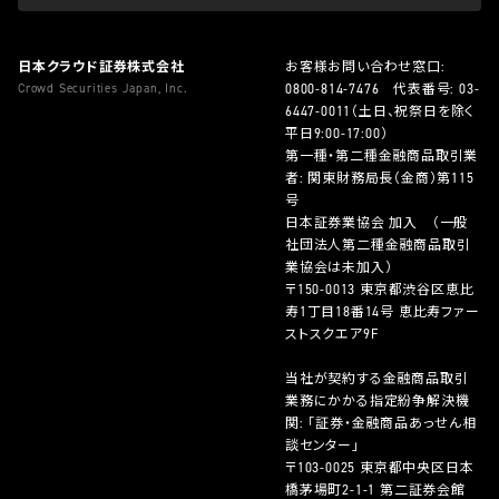
日本クラウド証券株式会社
お客様お問い合わせ窓口:
Crowd Securities Japan, Inc.
0800-814-7476
代表番号:
03-
6447-0011
（土日、祝祭日を除く
平日9:00-17:00）
第一種・第二種金融商品取引業
者: 関東財務局長（金商）第115
号
日本証券業協会 加入 （一般
社団法人第二種金融商品取引
業協会は未加入）
〒150-0013 東京都渋谷区恵比
寿1丁目18番14号 恵比寿ファー
ストスクエア9F
当社が契約する金融商品取引
業務にかかる指定紛争解決機
関: 「証券・金融商品あっせん相
談センター」
〒103-0025 東京都中央区日本
橋茅場町2-1-1 第二証券会館