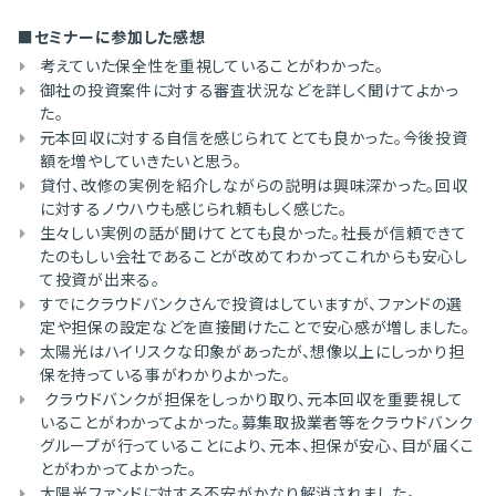
■セミナーに参加した感想
考えていた保全性を重視していることがわかった。
御社の投資案件に対する審査状況などを詳しく聞けてよかっ
た。
元本回収に対する自信を感じられてとても良かった。今後投資
額を増やしていきたいと思う。
貸付、改修の実例を紹介しながらの説明は興味深かった。回収
に対するノウハウも感じられ頼もしく感じた。
生々しい実例の話が聞けてとても良かった。社長が信頼できて
たのもしい会社であることが改めてわかってこれからも安心し
て投資が出来る。
すでにクラウドバンクさんで投資はしていますが、ファンドの選
定や担保の設定などを直接聞けたことで安心感が増しました。
太陽光はハイリスクな印象があったが、想像以上にしっかり担
保を持っている事がわかりよかった。
クラウドバンクが担保をしっかり取り、元本回収を重要視して
いることがわかってよかった。募集取扱業者等をクラウドバンク
グループが行っていることにより、元本、担保が安心、目が届くこ
とがわかってよかった。
太陽光ファンドに対する不安がかなり解消されました。