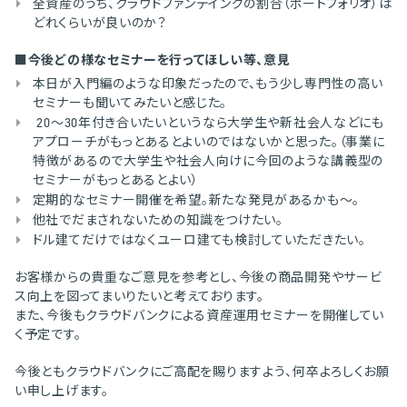
全資産のうち、クラウドファンデイングの割合（ポートフォリオ）は
どれくらいが良いのか？
■今後どの様なセミナーを行ってほしい等、意見
本日が入門編のような印象だったので、もう少し専門性の高い
セミナーも聞いてみたいと感じた。
20～30年付き合いたいというなら大学生や新社会人などにも
アプローチがもっとあるとよいのではないかと思った。（事業に
特徴があるので大学生や社会人向けに今回のような講義型の
セミナーがもっとあるとよい）
定期的なセミナー開催を希望。新たな発見があるかも～。
他社でだまされないための知識をつけたい。
ドル建てだけではなくユーロ建ても検討していただきたい。
お客様からの貴重なご意見を参考とし、今後の商品開発やサービ
ス向上を図ってまいりたいと考えております。
また、今後もクラウドバンクによる資産運用セミナーを開催してい
く予定です。
今後ともクラウドバンクにご高配を賜りますよう、何卒よろしくお願
い申し上げます。