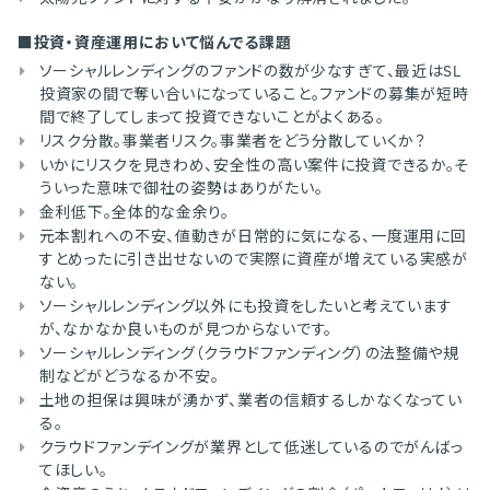
■投資・資産運用において悩んでる課題
ソーシャルレンディングのファンドの数が少なすぎて、最近はSL
投資家の間で奪い合いになっていること。ファンドの募集が短時
間で終了してしまって投資できないことがよくある。
リスク分散。事業者リスク。事業者をどう分散していくか？
いかにリスクを見きわめ、安全性の高い案件に投資できるか。そ
ういった意味で御社の姿勢はありがたい。
金利低下。全体的な金余り。
元本割れへの不安、値動きが日常的に気になる、一度運用に回
すとめったに引き出せないので実際に資産が増えている実感が
ない。
ソーシャルレンディング以外にも投資をしたいと考えています
が、なかなか良いものが見つからないです。
ソーシャルレンディング（クラウドファンディング）の法整備や規
制などがどうなるか不安。
土地の担保は興味が湧かず、業者の信頼するしかなくなってい
る。
クラウドファンデイングが業界として低迷しているのでがんばっ
てほしい。