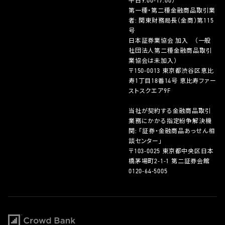
平日9:00-17:00）
第一種・第二種金融商品取引業
者: 関東財務局長（金商）第115
号
日本証券業協会 加入 （一般
社団法人第二種金融商品取引
業協会は未加入）
〒150-0013 東京都渋谷区恵比
寿1丁目18番14号 恵比寿ファー
ストスクエア9F
当社が契約する金融商品取引
業務にかかる指定紛争解決機
関: 「証券・金融商品あっせん相
談センター」
〒103-0025 東京都中央区日本
橋茅場町2-1-1 第二証券会館
0120-64-5005