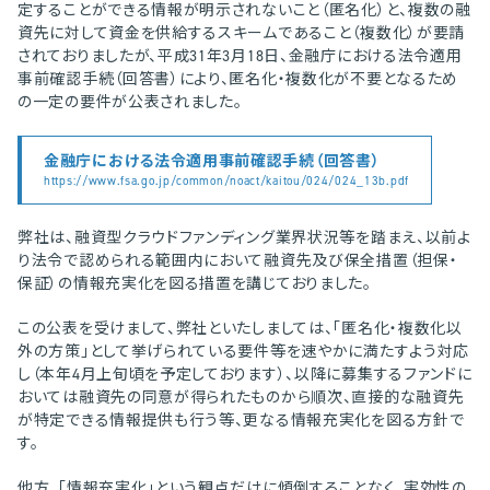
定することができる情報が明示されないこと（匿名化）と、複数の融
資先に対して資金を供給するスキームであること（複数化）が要請
されておりましたが、平成31年3月18日、金融庁における法令適用
事前確認手続（回答書）により、匿名化・複数化が不要となるため
の一定の要件が公表されました。
金融庁における法令適用事前確認手続（回答書）
https://www.fsa.go.jp/common/noact/kaitou/024/024_13b.pdf
弊社は、融資型クラウドファンディング業界状況等を踏まえ、以前よ
り法令で認められる範囲内において融資先及び保全措置（担保・
保証）の情報充実化を図る措置を講じておりました。
この公表を受けまして、弊社といたしましては、「匿名化・複数化以
外の方策」として挙げられている要件等を速やかに満たすよう対応
し（本年4月上旬頃を予定しております）、以降に募集するファンドに
おいては融資先の同意が得られたものから順次、直接的な融資先
が特定できる情報提供も行う等、更なる情報充実化を図る方針で
す。
他方、「情報充実化」という観点だけに傾倒することなく、実効性の