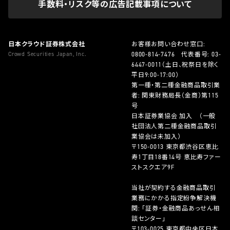
手数料・リスク等の広告記載事項について
日本クラウド証券株式会社
お客様お問い合わせ窓口:
Crowd Securities Japan, Inc.
0800-814-7476
代表番号:
03-
6447-0011
（土日、祝祭日を除く
平日9:00-17:00）
第一種・第二種金融商品取引業
者: 関東財務局長（金商）第115
号
日本証券業協会 加入 （一般
社団法人第二種金融商品取引
業協会は未加入）
〒150-0013 東京都渋谷区恵比
寿1丁目18番14号 恵比寿ファー
ストスクエア9F
当社が契約する金融商品取引
業務にかかる指定紛争解決機
関: 「証券・金融商品あっせん相
談センター」
〒103-0025 東京都中央区日本