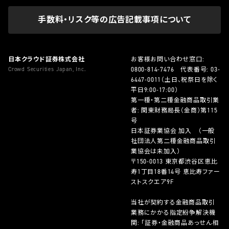
手数料・リスク等の広告記載事項について
日本クラウド証券株式会社
お客様お問い合わせ窓口:
Crowd Securities Japan, Inc.
0800-814-7476
代表番号:
03-
6447-0011
（土日、祝祭日を除く
平日9:00-17:00）
第一種・第二種金融商品取引業
者: 関東財務局長（金商）第115
号
日本証券業協会 加入 （一般
社団法人第二種金融商品取引
業協会は未加入）
〒150-0013 東京都渋谷区恵比
寿1丁目18番14号 恵比寿ファー
ストスクエア9F
当社が契約する金融商品取引
業務にかかる指定紛争解決機
関: 「証券・金融商品あっせん相