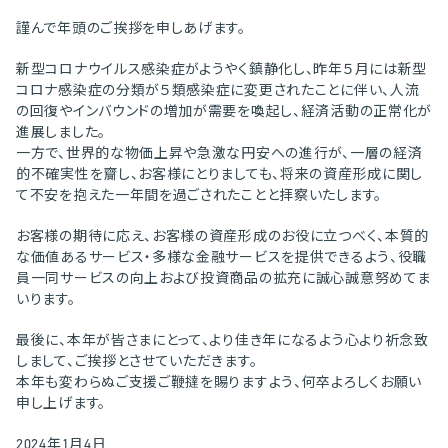
謹んで年頭のご挨拶を申しあげます。
新型コロナウイルス感染症がようやく鎮静化し、昨年５月には新型
コロナ感染症の分類が５類感染症に変更されたことに伴い、人流
の回復やインバウンドの増加が需要を喚起し、経済活動の正常化が
進展しました。
一方で、世界的な物価上昇や急激な円安への進行が、一層の経済
的不確実性を齎し、お客様にとりましても、将来の資産形成に関し
て不安を抱えた一年間を過ごされたことと拝察いたします。
お客様の期待に応え、お客様の資産形成のお役に立つべく、本質的
な価値あるサービス・多様な金融サービスを提供できるよう、役職
員一同サービスの向上および投資商品の拡充に誠心誠意努めてま
いります。
最後に、本年が皆さまにとって、より佳き年になるよう心より祈念致
しまして、ご挨拶とさせていただきます。
本年も変わらぬご支援ご鞭撻を賜りますよう、何卒よろしくお願い
申し上げます。
2024年1月4日