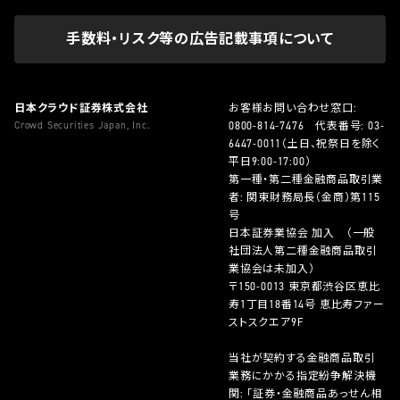
手数料・リスク等の広告記載事項について
日本クラウド証券株式会社
お客様お問い合わせ窓口:
Crowd Securities Japan, Inc.
0800-814-7476
代表番号:
03-
6447-0011
（土日、祝祭日を除く
平日9:00-17:00）
第一種・第二種金融商品取引業
者: 関東財務局長（金商）第115
号
日本証券業協会 加入 （一般
社団法人第二種金融商品取引
業協会は未加入）
〒150-0013 東京都渋谷区恵比
寿1丁目18番14号 恵比寿ファー
ストスクエア9F
当社が契約する金融商品取引
業務にかかる指定紛争解決機
関: 「証券・金融商品あっせん相