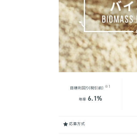
※1
目標利回り(税引前)
6.1%
年率
応募方式